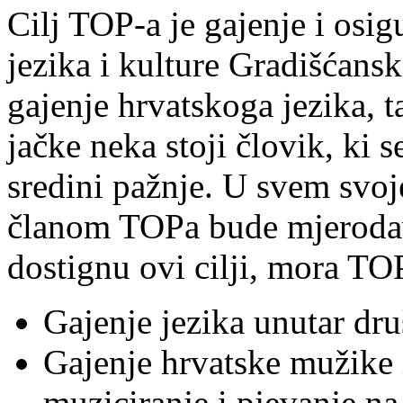
Cilj TOP-a je gajenje i osi
jezika i kulture Gradišćansk
gajenje hrvatskoga jezika, 
jačke neka stoji človik, ki 
sredini pažnje. U svem svo
članom TOPa bude mjerodav
dostignu ovi cilji, mora TO
Gajenje jezika unutar druš
Gajenje hrvatske mužike 
muziciranje i pjevanje na